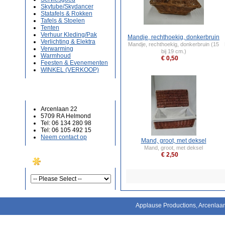
Skytube/Skydancer
Statafels & Rokken
Tafels & Stoelen
Tenten
Verhuur Kleding/Pak
Mandje, rechthoekig, donkerbruin
Verlichting & Elektra
Mandje, rechthoekig, donkerbruin (15
Verwarming
bij 19 cm.)
Warmhoud
€ 0,50
Feesten & Evenementen
WINKEL (VERKOOP)
INFORMATIE
Arcenlaan 22
5709 RA Helmond
Tel: 06 134 280 98
Tel: 06 105 492 15
Neem contact op
Mand, groot, met deksel
Mand, groot, met deksel
€ 2,50
PDF CATALOG
Applause Productions, Arcenla
Als