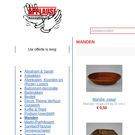
Zoeken:
OFFERTE
MANDEN
Uw offerte is leeg
CATEGORIEËN
Abraham & Sarah
Asbakken
Afzetpalen, Koorden en
(Rode) Lopers
Ballonnen-decoratie
Barkrukken
Bestek
Mandje, ovaal
Decor Thema Verhuur
Mandje, ovaal (19 bij 25 cm.)
Glaswerk
€ 0,50
Koffie & Thee
Podium (overdekt)
Manden
Markt-/Partykraam
Sanitair/Plaszuil
Serveerschalen
Serviesgoed