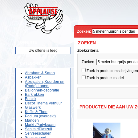
Zoeken:
OFFERTE
ZOEKEN
Uw offerte is leeg
Zoekcriteria
Zoeken:
CATEGORIEËN
Zoek in productomschrijvingen
Abraham & Sarah
Asbakken
Zoek in product model
Afzetpalen, Koorden en
(Rode) Lopers
Ballonnen-decoratie
Barkrukken
Bestek
Decor Thema Verhuur
PRODUCTEN DIE AAN UW 
Glaswerk
Koffie & Thee
Podium (overdekt)
Manden
Markt-/Partykraam
Sanitair/Plaszuil
Serveerschalen
Serviesgoed