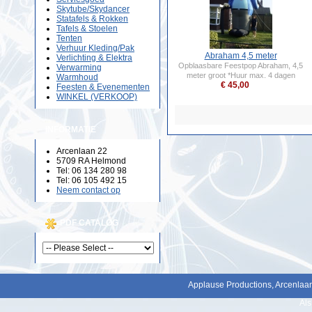
Skytube/Skydancer
Statafels & Rokken
Tafels & Stoelen
Tenten
Verhuur Kleding/Pak
Abraham 4,5 meter
Verlichting & Elektra
Opblaasbare Feestpop Abraham, 4,5
Verwarming
meter groot *Huur max. 4 dagen
Warmhoud
€ 45,00
Feesten & Evenementen
WINKEL (VERKOOP)
INFORMATIE
Arcenlaan 22
5709 RA Helmond
Tel: 06 134 280 98
Tel: 06 105 492 15
Neem contact op
PDF CATALOG
Applause Productions, Arcenla
Als