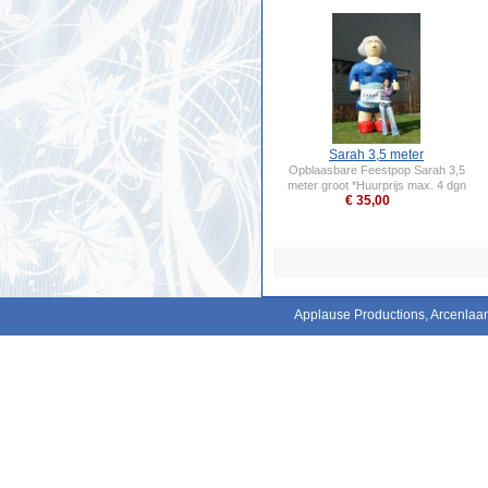
Sarah 3,5 meter
Opblaasbare Feestpop Sarah 3,5
meter groot *Huurprijs max. 4 dgn
€ 35,00
Applause Productions, Arcenla
Als