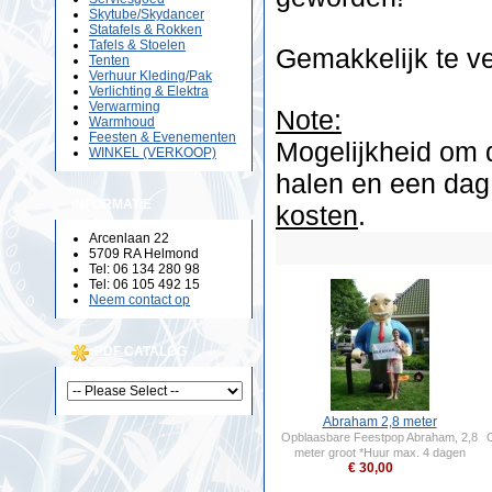
Skytube/Skydancer
Statafels & Rokken
Tafels & Stoelen
Gemakkelijk te ve
Tenten
Verhuur Kleding/Pak
Verlichting & Elektra
Verwarming
Note:
Warmhoud
Feesten & Evenementen
Mogelijkheid om 
WINKEL (VERKOOP)
halen en een dag
INFORMATIE
kosten
.
Arcenlaan 22
5709 RA Helmond
Tel: 06 134 280 98
Tel: 06 105 492 15
Neem contact op
PDF CATALOG
Abraham 2,8 meter
Opblaasbare Feestpop Abraham, 2,8
meter groot *Huur max. 4 dagen
€ 30,00