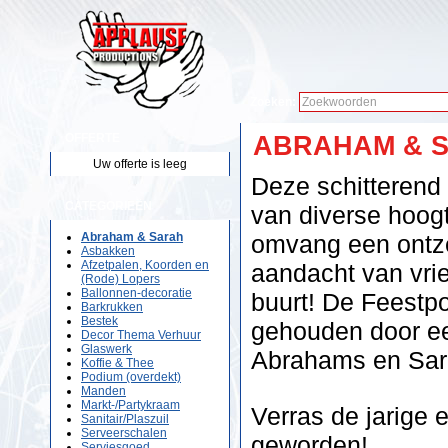
Zoeken:
OFFERTE
ABRAHAM & 
Uw offerte is leeg
Deze schitteren
CATEGORIEËN
van diverse hoogt
Abraham & Sarah
omvang een ontzet
Asbakken
Afzetpalen, Koorden en
aandacht van vrie
(Rode) Lopers
Ballonnen-decoratie
buurt! De Feest
Barkrukken
Bestek
gehouden door ee
Decor Thema Verhuur
Glaswerk
Abrahams en Sarah
Koffie & Thee
Podium (overdekt)
Manden
Markt-/Partykraam
Verras de jarige e
Sanitair/Plaszuil
Serveerschalen
geworden!
Serviesgoed